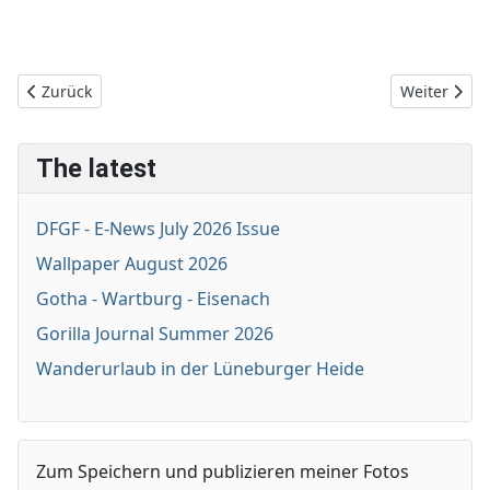
Vorheriger Beitrag: Alfred B. Maclay Gardens State Park
Nächster Be
Zurück
Weiter
The latest
DFGF - E-News July 2026 Issue
Wallpaper August 2026
Gotha - Wartburg - Eisenach
Gorilla Journal Summer 2026
Wanderurlaub in der Lüneburger Heide
Zum Speichern und publizieren meiner Fotos